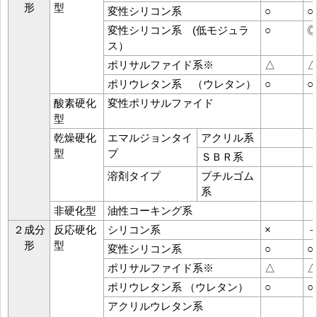
形
型
変性シリコン系
○
○
変性シリコン系 (低モジュラ
○
ス）
ポリサルファイド系※
△
ポリウレタン系 （ウレタン）
○
○
酸素硬化
変性ポリサルファイド
型
乾燥硬化
エマルジョンタイ
アクリル系
型
プ
ＳＢＲ系
溶剤タイプ
プチルゴム
系
非硬化型
油性コーキング系
２成分
反応硬化
シリコン系
×
形
型
変性シリコン系
○
○
ポリサルファイド系※
△
ポリウレタン系 （ウレタン）
○
○
アクリルウレタン系