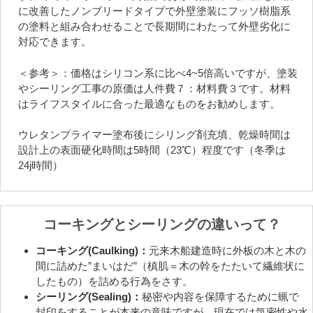
に改善したノンブリードタイプで外壁塗装にフッソ樹脂系
の塗料と組み合わせることで長期間にわたって外壁劣化に
対応できます。
＜参考＞：価格はシリコン系に比べ4~5倍高いですが、塗装
やシーリング工事の原価は人件費７：材料費３です。材料
はライフスタイルに合った最適なものをお勧めします。
ウレタンプライマー塗布後にシリング剤充填、乾燥時間は
設計上の表面硬化時間は5時間（23℃）程度です（冬季は
24j時間）
コーキングとシーリングの違いって？
コーキング(Caulking)：
元来木船建造時に外板の木と木の
間に詰めた”まいはだ”（槙肌＝木の幹をたたいて繊維状に
したもの）を詰める行為をさす。
シーリング(Sealing)：
秘密や内容を保障するために蝋で
封印をすることが本来の意味ですが、現在では気密性や水