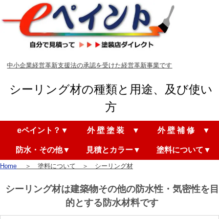
中小企業経営革新支援法の承認を受けた経営革新事業です
シーリング材の種類と用途、及び使い
方
eペイント？▼
外 壁 塗 装 ▼
外 壁 補 修 ▼
防水・その他▼
見積とカラー▼
塗料について▼
Home
＞ 塗料について ＞ シーリング材
シーリング材は建築物その他の防水性・気密性を目
的とする防水材料です