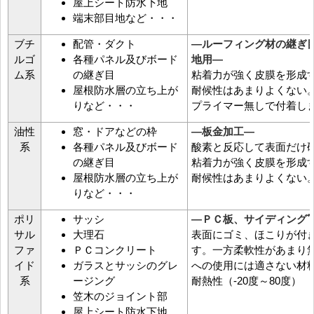
屋上シート防水下地
端末部目地など・・・
ブチ
配管・ダクト
―ルーフィング材の継ぎ
ルゴ
各種パネル及びボード
地用―
ム系
の継ぎ目
粘着力が強く皮膜を形成
屋根防水層の立ち上が
耐候性はあまりよくない
りなど・・・
プライマー無しで付着し
油性
窓・ドアなどの枠
―板金加工―
系
各種パネル及びボード
酸素と反応して表面だけ
の継ぎ目
粘着力が強く皮膜を形成
屋根防水層の立ち上が
耐候性はあまりよくない
りなど・・・
ポリ
サッシ
―ＰＣ板、サイディング
サル
大理石
表面にゴミ、ほこりが付
ファ
ＰＣコンクリート
す。一方柔軟性があまり
イド
ガラスとサッシのグレ
への使用には適さない材
系
ージング
耐熱性（-20度～80度）
笠木のジョイント部
屋上シート防水下地