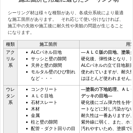
シーリング材は様々な種類があり、各成分系統により最適
な施工箇所があります。 それ応じて使い分けなければ、
施工中の失敗や施工後に耐久性や美観の問題が生じること
になります。
種類
施工箇所
用
アク
ALCパネル目地
―ＡＬＣ版の目地、塗装
リル
サッシと壁の隙間
硬化後、弾性体となり、
系
天井と壁の隙間
ALCパネルの立て目地新
モルタル壁のひび割れ
使われていますが、耐久
など・・・
はほとんど使われません
ウレ
コンクリート
―塗装の下地処理、ＡＬ
タン
ＡＬＣ目地
デッキの目地―
系
石材スレート
硬化後にゴム弾力性を持
木材
ートなどに対し汚染がな
金属
耐久性は一番ありますが
柱と壁の隙間
紫外線に弱く、また、ホ
配管・ダクト回りの目
汚れやすいため、塗膜で