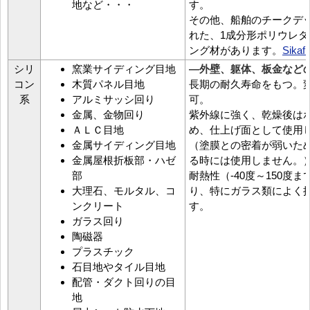
地など・・・
す。
その他、船舶のチークデ
れた、1成分形ポリウレ
ング材があります。
Sikaf
シリ
窯業サイディング目地
―外壁、躯体、板金など
コン
木質パネル目地
長期の耐久寿命をもつ。
系
アルミサッシ回り
可。
金属、金物回り
紫外線に強く、乾燥後は
ＡＬＣ目地
め、仕上げ面として使用
金属サイディング目地
（塗膜との密着が弱いた
金属屋根折板部・ハゼ
る時には使用しません。
部
耐熱性（-40度～150度
大理石、モルタル、コ
り、特にガラス類によく
ンクリート
す。
ガラス回り
陶磁器
プラスチック
石目地やタイル目地
配管・ダクト回りの目
地