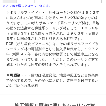
※ポリサルファイド
・・・油性コーキング材が,１９５２年
に輸入されたのが日本におけるシーリング材の始まりのよ
うですが、 このポリサルファイド系シーリング材は、目地
の動きに追従する弾性系シーリング材として、１９５８年
（昭和３３年）に米国から輸入され、１９６３年（昭和３
８年）に国産化された最も歴史のある材料です。
PCB（ポリ塩化ビフェニル）は、そのポリサルファイド系
シーリング材の可塑剤※として輸入品時代から、１９７２
年（昭和４７年）春に有害化学物質として製造中止となる
まで用いられていました。 ただし、このシーリング材で
施工されたのは同年の夏頃までと考えられています。
※可塑剤
・・・目地は湿度変化、地震や風圧など自然条件
で変化するので、その変化に追従し、柔軟性を付与するた
めに用いられる材料
施工箇所と用途に適したシーリング材